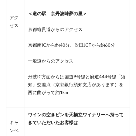
＜道の駅 京丹波味夢の里＞
アク
セス
京都縦貫道からのアクセス
京都南ICから約40分、吹田JCTから約60分
一般道からのアクセス
丹波IC方面からは国道9号線と府道444号線「須
知」交差点（京都銀行須知支店があります）を
西に曲がって約1km
ワインの空きビンを天橋立ワイナリーへ持って
キャ
きていただいたお客様は
ンペ