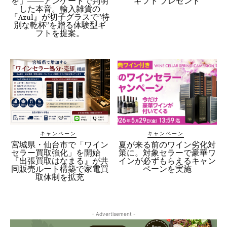
を」――アンケートで判明
ギフト プレゼント
した本音。輸入雑貨の
『Azul』が切子グラスで”特
別な乾杯”を贈る体験型ギ
フトを提案。
キャンペーン
キャンペーン
宮城県・仙台市で「ワイン
夏が来る前のワイン劣化対
セラー買取強化」を開始
策に。対象セラーで豪華ワ
『出張買取はなまる』が共
インが必ずもらえるキャン
同販売ルート構築で家電買
ペーンを実施
取体制を拡充
- Advertisement -