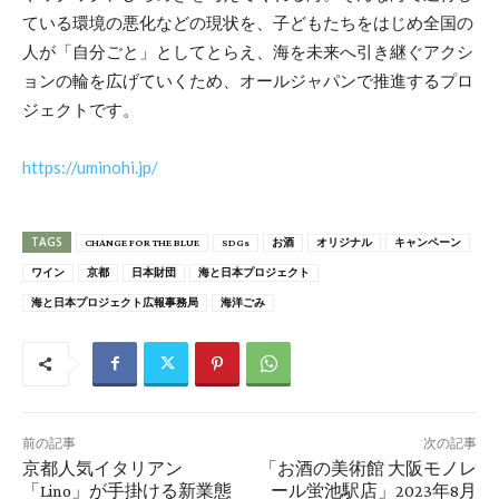
ている環境の悪化などの現状を、子どもたちをはじめ全国の
人が「自分ごと」としてとらえ、海を未来へ引き継ぐアクシ
ョンの輪を広げていくため、オールジャパンで推進するプロ
ジェクトです。
https://uminohi.jp/
TAGS
CHANGE FOR THE BLUE
SDGs
お酒
オリジナル
キャンペーン
ワイン
京都
日本財団
海と日本プロジェクト
海と日本プロジェクト広報事務局
海洋ごみ
前の記事
次の記事
京都人気イタリアン
「お酒の美術館 大阪モノレ
「Lino」が手掛ける新業態
ール蛍池駅店」 2023年8月