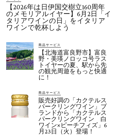
【2026年は日伊国交樹立160周年
のメモリアルイヤー】6月2日「イ
タリアワインの日」をイタリア
ワインで乾杯しよう
商品サービス
【北海道富良野市】富良
野・美瑛ノロッコ号ラス
トイヤーの夏、駅から先
の観光周遊をもっと快適
に！
商品サービス
販売好調の「カクテルス
パークリングワイン」ブ
ランドから「カクテルス
パークリングワイン 白
ワイン×ピーチフィズ」6
月23日（火）登場！