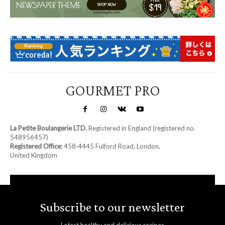
GOURMET PRO
La Petite Boulangerie LTD.
Registered in England (registered no.
548956457)
Registered Office:
458‑4445 Fulford Road, London,
United Kingdom
Subscribe to our newsletter
Latest healthy and delicious recipes