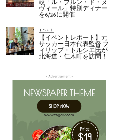
較「ル・ブルン・ド・ヌ
ヴィール」特別ディナー
を6/26に開催
イベント
【イベントレポート】元
サッカー日本代表監督 フ
ィリップ・トルシエ氏が
北海道・仁木町を訪問！
- Advertisement -