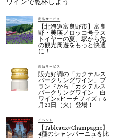
ワインで乾杯しよう
商品サービス
【北海道富良野市】富良
野・美瑛ノロッコ号ラス
トイヤーの夏、駅から先
の観光周遊をもっと快適
に！
商品サービス
販売好調の「カクテルス
パークリングワイン」ブ
ランドから「カクテルス
パークリングワイン 白
ワイン×ピーチフィズ」6
月23日（火）登場！
イベント
【Tableaux×Champagne】
4種のシャンパーニュを比