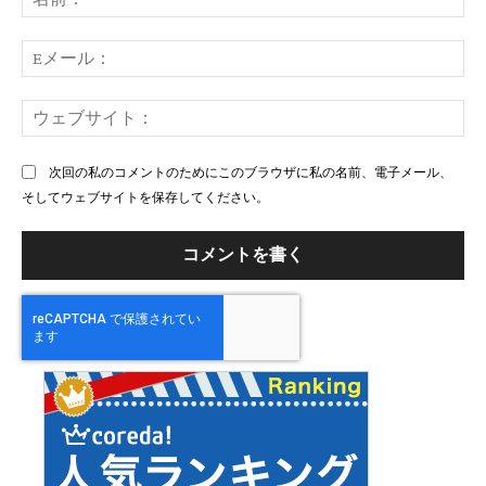
ン
前
ト：
E
メ
ー
ウ
ル
ェ
ブ
次回の私のコメントのためにこのブラウザに私の名前、電子メール、
サ
そしてウェブサイトを保存してください。
イ
ト