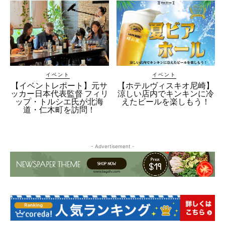
イベント
イベント
【イベントレポート】元サ
【ホテルヴィスキオ尼崎】
ッカー日本代表監督 フィリ
涼しい店内でキンキンに冷
ップ・トルシエ氏が北海
えたビールを楽しもう！
道・仁木町を訪問！
- Advertisement -