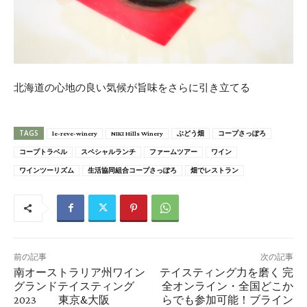
北海道の心地の良い気候が旨味をさらに引き立てる
TAGS
le-reve-winery
NIKI Hills Winery
ぶどう畑
コープさっぽろ
コープトラベル
スペシャルランチ
ファームツアー
ワイン
ワインツーリズム
生活協同組合コープさっぽろ
畑でレストラン
前の記事
次の記事
南オーストラリア州ワイン
テイスティング力を磨く 完
グランドテイスティング
全オンライン・全国どこか
2023 東京&大阪
らでも参加可能！ブライン