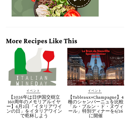
More Recipes Like This
イベント
イベント
【2026年は日伊国交樹立
【Tableaux×Champagne】4
160周年のメモリアルイヤ
種のシャンパーニュを比較
ー】6月2日「イタリアワイ
「ル・ブルン・ド・ヌヴィ
ンの日」をイタリアワイン
ール」特別ディナーを6/26
で乾杯しよう
に開催