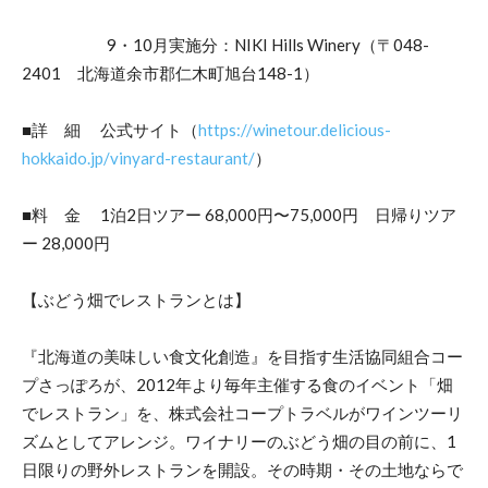
9・10月実施分：NIKI Hills Winery（〒048-
2401 北海道余市郡仁木町旭台148-1）
■詳 細 公式サイト（
https://winetour.delicious-
hokkaido.jp/vinyard-restaurant/
）
■料 金 1泊2日ツアー 68,000円〜75,000円 日帰りツア
ー 28,000円
【ぶどう畑でレストランとは】
『北海道の美味しい食文化創造』を目指す生活協同組合コー
プさっぽろが、2012年より毎年主催する食のイベント「畑
でレストラン」を、株式会社コープトラベルがワインツーリ
ズムとしてアレンジ。ワイナリーのぶどう畑の目の前に、1
日限りの野外レストランを開設。その時期・その土地ならで