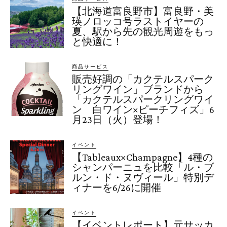
【北海道富良野市】富良野・美
瑛ノロッコ号ラストイヤーの
夏、駅から先の観光周遊をもっ
と快適に！
商品サービス
販売好調の「カクテルスパーク
リングワイン」ブランドから
「カクテルスパークリングワイ
ン 白ワイン×ピーチフィズ」6
月23日（火）登場！
イベント
【Tableaux×Champagne】4種の
シャンパーニュを比較「ル・ブ
ルン・ド・ヌヴィール」特別デ
ィナーを6/26に開催
イベント
【イベントレポート】元サッカ