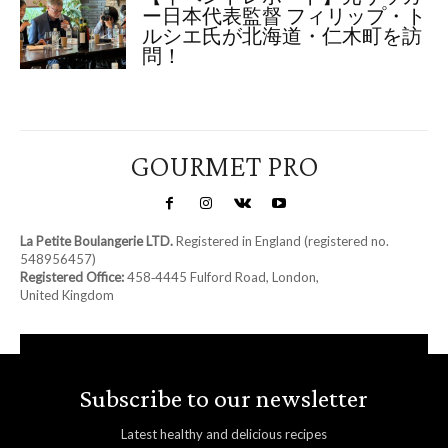
ー日本代表監督 フィリップ・ト
ルシエ氏が北海道・仁木町を訪
問！
GOURMET PRO
La Petite Boulangerie LTD.
Registered in England (registered no.
548956457)
Registered Office:
458‑4445 Fulford Road, London,
United Kingdom
Subscribe to our newsletter
Latest healthy and delicious recipes