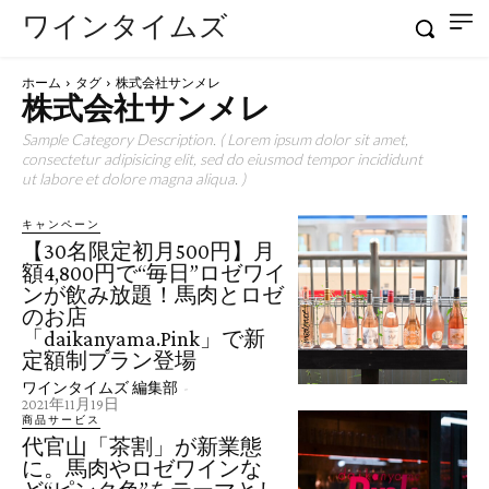
ワインタイムズ
ホーム
タグ
株式会社サンメレ
株式会社サンメレ
Sample Category Description. ( Lorem ipsum dolor sit amet,
consectetur adipisicing elit, sed do eiusmod tempor incididunt
ut labore et dolore magna aliqua. )
キャンペーン
【30名限定初月500円】月
額4,800円で“毎日”ロゼワイ
ンが飲み放題！馬肉とロゼ
のお店
「daikanyama.Pink」で新
定額制プラン登場
ワインタイムズ 編集部
-
2021年11月19日
商品サービス
代官山「茶割」が新業態
に。馬肉やロゼワインな