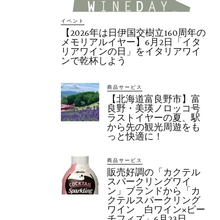
イベント
【2026年は日伊国交樹立160周年の
メモリアルイヤー】6月2日「イタ
リアワインの日」をイタリアワイ
ンで乾杯しよう
商品サービス
【北海道富良野市】富
良野・美瑛ノロッコ号
ラストイヤーの夏、駅
から先の観光周遊をも
っと快適に！
商品サービス
販売好調の「カクテル
スパークリングワイ
ン」ブランドから「カ
クテルスパークリング
ワイン 白ワイン×ピー
チフィズ」6月23日