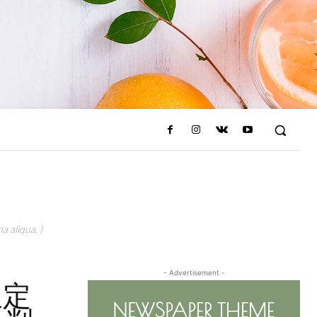
a aliqua. )
- Advertisement -
限定