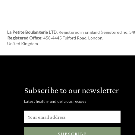
La Petite Boulangerie LTD.
Registered in England (registered no. 5
Registered Office:
458‑4445 Fulford Road, London,
United Kingdom
Subscribe to our newsletter
Latest healthy and delicious recipes
SUBSCRIBE