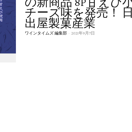
の新商品 8P甘えび
チーズ味を発売！ 
出屋製菓産業
ワインタイムズ 編集部
-
2021年9月7日