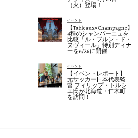
（火）登場！
イベント
【Tableaux×Champagne】
4種のシャンパーニュを
比較「ル・ブルン・ド・
ヌヴィール」特別ディナ
ーを6/26に開催
イベント
【イベントレポート】
元サッカー日本代表監
督 フィリップ・トルシ
エ氏が北海道・仁木町
を訪問！