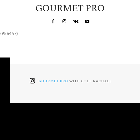
GOURMET PRO
48956457)
GOURMET PRO
WITH CHEF RACHAEL