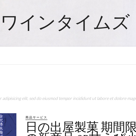
ワインタイムズ
adipisicing elit, sed do eiusmod tempor incididunt ut labore et dolore magn
商品サービス
日の出屋製菓 期間