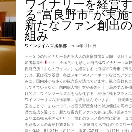
ワイナリーを経営
る“富良野市”が実施
新たなファン創出
組み
ワインタイムズ 編集部
-
2024年6月11日
～～３つのワイナリーを巡る大人の富良野旅２日間 ６月７日
加者募集中
～～ 全国的にも珍しい自治体ワイナリー（富
樹研究所「ふらのワイン」）を経営する北海道富良野市（市長
には、夏は花や景観、冬はスキーやスノーボードなどのアクテ
みに、国内外から多くの観光客が訪れています。観光客数もコ
してきているなか、国内個人旅行客や海外ＦＩＴ層の受入を強
目的に、ワインツーリズムを商品化する「記憶に残るフラノエ
ワインツーリズム推進事業」を取り組んでいます。 観光業
図ることで、ふらのワインと富良野産食材の付加価値を高める
品の造成を通じて、新たな富良野ファンの創出に取り組みます。 ■シニ
ムリエ高橋克幸さんと行く 憧れのフラノ寶亭留に宿泊 ３
を巡る大人の富良野旅２日間 ～富良野ならではの“テロワー
別な体験 8月31日～9月1日 限定20名様～ 9月1日（日）に開催される