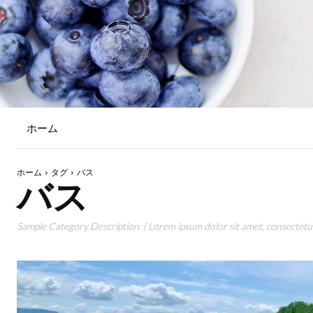
ホーム
ホーム
タグ
バス
バス
Sample Category Description. ( Lorem ipsum dolor sit amet, consectetur 