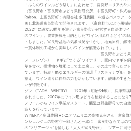
「ふらのワインぶどう祭り」にあわせて、富良野エリアの3つ
（富良野市：富良野市ぶどう果樹研究所、中富良野町：株式会社D
Raison、上富良野町：有限会社 多田農園）を巡るバスツアー
画し北海道富良野市で開催されます。 《富良野市ぶどう果樹研究所》
2022年に設立50周年を迎えた富良野市が経営する自治体ワ
のワイン」。農業振興を目的とした”ワイン用原料ぶどう”の栽
トしました。富良野盆地の気象状況を生かし、地元原料、醸造
一貫体制の工場から美味しいワインが醸造されています。
富良野市ぶどう果樹研究所 
メーヌレゾン》 ヤギと”つくる”ワイナリー。園内でヤギを
草を食べ、排泄物を堆肥にして土に戻し、その土で育ったブド
ています。持続可能なエネルギーの循環「サスティナブル」を
据え、ワイン造りに自然の力を活かしています。酸味の生きた
いが特徴です。 ドメーヌレ
ゾン 《TADA WINERY》 1901年（明治34年）、兵庫県福崎町から入植
されました。2007年にワイン用ぶどうを植栽することになり7
ノワールからワイン事業がスタート。醸造は野生酵母での自然
造りを行っています。 TADA
WINERY／多田農園 ■シニアソムリエの高橋克幸さん 富良野地域ワインコ
ンシェルジュの野村守一郎さんと一緒に 富良野ならではの
の“マリアージュ”を愉しむ「大人の富良野旅」 ツアーに同行するシニアソ