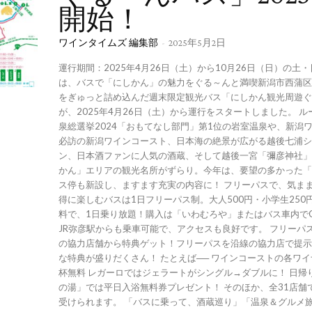
開始！
ワインタイムズ 編集部
-
2025年5月2日
運行期間：2025年4月26日（土）から10月26日（日）の土
は、バスで「にしかん」の魅力をぐる～んと満喫新潟市西蒲区
をぎゅっと詰め込んだ週末限定観光バス「にしかん観光周遊ぐ
が、2025年4月26日（土）から運行をスタートしました。 ルートには、温
泉総選挙2024「おもてなし部門」第1位の岩室温泉や、新潟
必訪の新潟ワインコースト、日本海の絶景が広がる越後七浦シ
ン、日本酒ファンに人気の酒蔵、そして越後一宮「彌彦神社」
かん」エリアの観光名所がずらり。今年は、要望の多かった「
ス停も新設し、ますます充実の内容に！ フリーパスで、気ま
得に楽しむバスは1日フリーパス制。大人500円・小学生250
料で、1日乗り放題！購入は「いわむろや」またはバス車内でO
JR弥彦駅からも乗車可能で、アクセスも良好です。 フリーパス
の協力店舗から特典ゲット！フリーパスを沿線の協力店で提示
な特典が盛りだくさん！ たとえば── ワインコーストの各ワイ
杯無料 レガーロではジェラートがシングル→ダブルに！ 日帰り温泉「だいろ
の湯」では平日入浴無料券プレゼント！ そのほか、全31店舗で多彩な特典が
受けられます。 「バスに乗って、酒蔵巡り」「温泉＆グルメ旅」「ファミリ