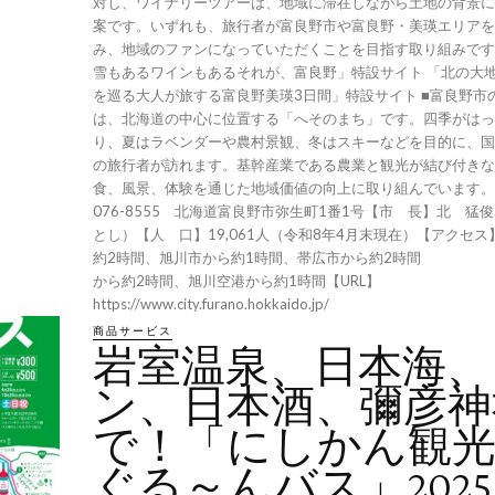
対し、ワイナリーツアーは、地域に滞在しながら土地の背景に
案です。いずれも、旅行者が富良野市や富良野・美瑛エリアを
み、地域のファンになっていただくことを目指す取り組みです。 「花も
雪もあるワインもあるそれが、富良野」特設サイト 「北の大
を巡る大人が旅する富良野美瑛3日間」特設サイト ■富良野市の概要富良野市
は、北海道の中心に位置する「へそのまち」です。四季がはっ
り、夏はラベンダーや農村景観、冬はスキーなどを目的に、国
の旅行者が訪れます。基幹産業である農業と観光が結び付きな
食、風景、体験を通じた地域価値の向上に取り組んでいます。 【所在地】
076-8555 北海道富良野市弥生町1番1号【市 長】北 猛
とし）【人 口】19,061人（令和8年4月末現在）【アクセ
約2時間、旭川市から約1時間、帯広市から約2時間
から約2時間、旭川空港から約1時間【URL】
https://www.city.furano.hokkaido.jp/
商品サービス
岩室温泉、日本海、
ン、日本酒、彌彦神
で！「にしかん観
ぐる～んバス」2025