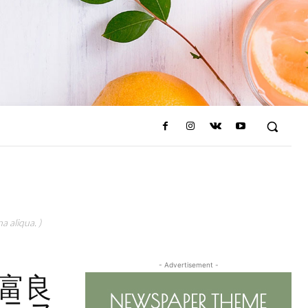
a aliqua. )
- Advertisement -
富良