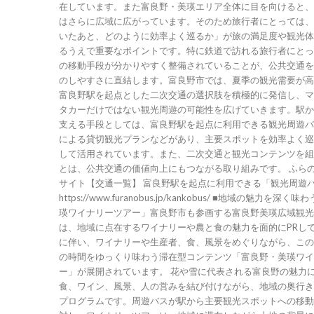
在しています。また富良野・美瑛エリア全体に目を向けると、
はさらに広域に広がっています。そのため旅行者にとっては、
いたあと、どのように効率よく巡るか」が旅の満足度や観光体
るうえで重要なポイントです。特に鉄道で訪れる旅行者にとっ
の移動手段が分かりやすく整備されていることが、公共交通を
のしやすさに直結します。富良野市では、夏季の観光需要が高
富良野駅を起点とした二次交通の選択肢を積極的に発信し、マ
タカーだけではない観光周遊の可能性を広げていきます。駅か
支える手段としては、富良野駅を起点に利用できる観光周遊バ
による貸切観光プランなどがあり、主要スポットを効率よく巡
して活用されています。また、二次交通と観光コンテンツを組
とは、公共交通の価値向上にもつながる取り組みです。 ふらの観光協会公式
サイト【交通一覧】 富良野駅を起点に利用できる「観光周遊バス」 詳細：
https://www.furanobus.jp/kankobus/ ■地域の魅力を深く味わう「富良野・美
瑛ワイナリーツアー」富良野市も参画する富良野美瑛広域観光
は、地域に点在するワイナリーや農と食の魅力を面的にPRし
に伴い、ワイナリーや生産者、食、風景をめぐりながら、この
の時間をゆっくり味わう滞在型コンテンツ「富良野・美瑛ワイ
ー」が展開されています。 花や雪に代表される富良野の魅力
食、ワイン、風景、人の営みを結び付けながら、地域の奥行き
プログラムです。周遊バスが駅から主要観光スポットへの移動