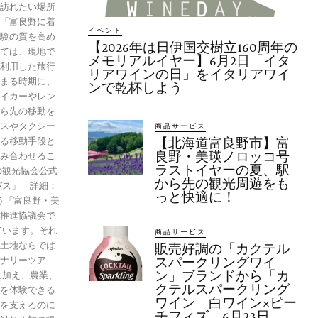
訪れたい場所
「富良野に着
イベント
験の質を高め
【2026年は日伊国交樹立160周年の
ては、現地で
メモリアルイヤー】6月2日「イタ
利用した旅行
リアワインの日」をイタリアワイ
まる時期に、
ンで乾杯しよう
イカーやレン
ら先の移動を
スやタクシー
商品サービス
る移動手段と
【北海道富良野市】富
良野・美瑛ノロッコ号
み合わせるこ
ラストイヤーの夏、駅
から先の観光周遊をも
っと快適に！
推進協議会で
ています。それ
商品サービス
土地ならでは
販売好調の「カクテル
ナリーツア
スパークリングワイ
ン」ブランドから「カ
に加え、農業、
クテルスパークリング
を体験できる
ワイン 白ワイン×ピー
を支えるのに
チフィズ」6月23日