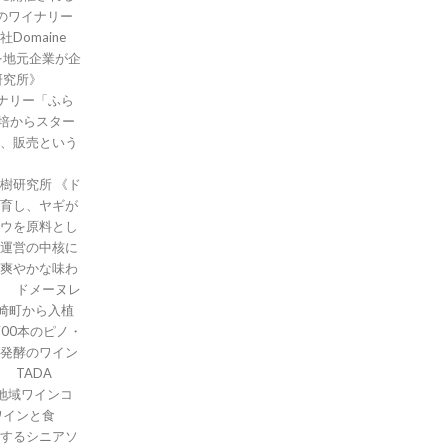
のワイナリー
omaine
を地元企業が企
イナリー「ふら
培からスター
、販売という
《ド
飼育し、ヤギが
ウを原料とし
運営の中核に
爽やかな味わ
00本のピノ・
発酵のワイン
ワインと食