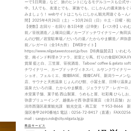
ーで1日周遊」など、旅のヒントになるモデルコースも公式サ
中。1人でも、友達とでも、家族でも、にしかんの週末旅をぐ
みましょう！ webサイトはこちら にしかん観光周遊ぐる～んバス 【
間】2025年4月26日（土）～10月26日（日）※土・日曜・
【便数】左回り・右回り 各1日4便（計8便）【バス停】いわむ
前／笹祝酒造／上堰潟公園／カーブドッチワイナリー／角田浜
んのび館／岩室駐車場／だいろの湯／たからやま醸造／JR弥
前／レガーロ（全14カ所）【WEBサイト】
https://www.niigatawestcoast.jp/bus 【特典協賛店】 
堂、南インド料理ネファラ、岩室とり蔦、灯りの食邸KOKAJI
貨屋 藍と白、三笠屋、笹祝酒造、Taibow! coffee & gelato s
チワイナリー、カーブドッチヴィネスパ、ルサンクワイナリー
ショオ、フェルミエ、燦燦BASE、燦燦CAFE、新潟ラーメンな
店、サウナと天然温泉 じょんのび館、小冨士屋、日帰り温泉
温泉 だいろの湯、たからやま醸造、ジェラテリア・レガーロ
水堂菓子舗、菓子処 西山製菓、うめもと屋、社彩庵 ひらしお
弥彦ブリューイング、越後みそ西 弥彦笹屋店 （全31店舗） お問い合わせ新
潟市西蒲区産業観光課 観光交流・商工室 〒953-8666 
蒲区巻甲2690番地1 電話：0256-72-8417（直通） FAX:0256-7
mail：sangyo.nsk@city.niigata.lg.jp
商品サービス