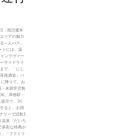
・日・祝日週末
エリアの魅力
る～んバス」
ワインラヴァー
ーサイドライ
まで、「にし
笹祝酒造」バ
まに降りて、お
円・未就学児無
K。JR巻駅・
提示で、31
すると、お得
ナリーで試飲1