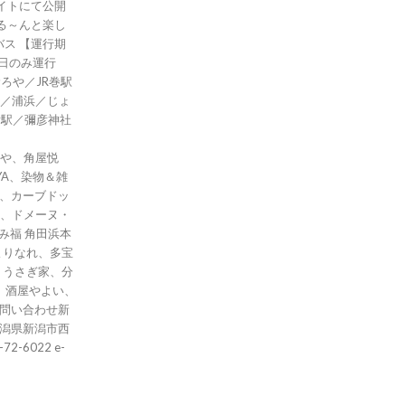
イトにて公開
る～んと楽し
運行期
祝日のみ運行
ろや／JR巻駅
／浦浜／じょ
彦駅／彌彦神社
いわむろや、角屋悦
YA、染物＆雑
oft、カーブドッ
、ドメーヌ・
み福 角田浜本
よりなれ、多宝
、うさぎ家、分
、酒屋やよい、
新潟県新潟市西
2-6022 e-