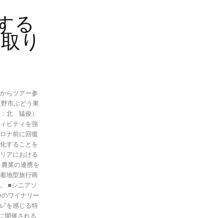
す
する
の取り
からツアー参
良野市ぶどう果
：北 猛俊）
ィビティを強
ロナ前に回復
化することを
リアにおける
と農業の連携を
着地型旅行商
アソ
つのワイナリー
ル”を感じる特