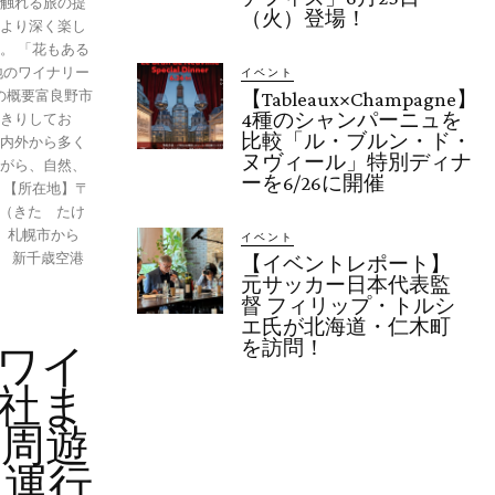
触れる旅の提
（火）登場！
より深く楽し
ある
地のワイナリー
イベント
【Tableaux×Champagne】
4種のシャンパーニュを
きりしてお
比較「ル・ブルン・ド・
内外から多く
ヌヴィール」特別ディナ
がら、自然、
ーを6/26に開催
〒
俊（きた たけ
ス】札幌市から
イベント
 新千歳空港
【イベントレポート】
元サッカー日本代表監
督 フィリップ・トルシ
エ氏が北海道・仁木町
を訪問！
ワイ
社ま
光周遊
 運行