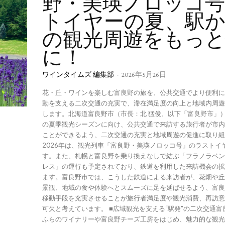
野・美瑛ノロッコ
トイヤーの夏、駅
の観光周遊をもっ
に！
ワインタイムズ 編集部
-
2026年5月26日
花・丘・ワインを楽しむ富良野の旅を、公共交通でより便利に
動を支える二次交通の充実で、滞在満足度の向上と地域内周遊
します。北海道富良野市（市長：北 猛俊、以下「富良野市」）
の夏季観光シーズンに向け、公共交通で来訪する旅行者が市内
ことができるよう、二次交通の充実と地域周遊の促進に取り組
2026年は、観光列車「富良野・美瑛ノロッコ号」のラストイ
す。また、札幌と富良野を乗り換えなしで結ぶ「フラノラベン
レス」の運行も予定されており、鉄道を利用した来訪機会の拡
ます。富良野市では、こうした鉄道による来訪者が、花畑や丘
景観、地域の食や体験へとスムーズに足を延ばせるよう、富良
移動手段を充実させることが旅行者満足度や観光消費、再訪意
可欠と考えています。 ■広域観光を支える“駅発”の二次交通富良野市には、
ふらのワイナリーや富良野チーズ工房をはじめ、魅力的な観光