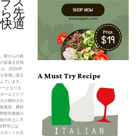
号ラス
から先
と快適
。駅からの移
の促進を目指
は、2026年
A Must Try Recipe
を快適に巡る
んでいます。
ヤーとなりま
ダーエクスプ
大が期待され
陵風景、農村
野駅到着後の
欲の向上に不
スポットが点