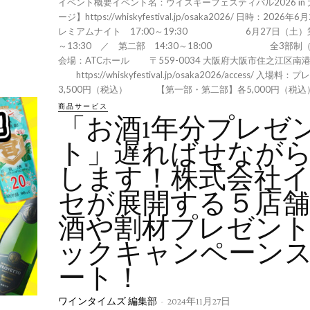
イベント概要イベント名：ウイスキーフェスティバル2026 in 
ージ】https://whiskyfestival.jp/osaka2026/ 日時：202
レミアムナイト 17:00～19:30 6月27日（土）第一
～13:30 ／ 第二部 14:30～18:00 全3部制
会場：ATCホール 〒559-0034 大阪府大阪市住之江区南港北
https://whiskyfestival.jp/osaka2026/access/ 入場
3,500円（税込） 【第一部・第二部】各5,000円（税込） 
商品サービス
「お酒1年分プレゼ
ト」遅ればせなが
します！株式会社
セが展開する５店
酒や割材プレゼン
ックキャンペーン
ート！
ワインタイムズ 編集部
-
2024年11月27日