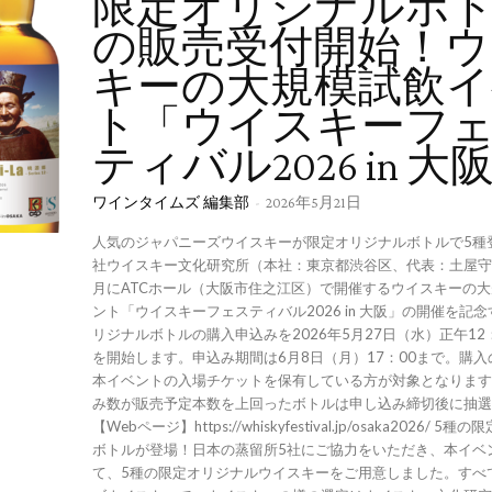
限定オリジナルボ
の販売受付開始！ウ
キーの大規模試飲
ト「ウイスキーフ
ティバル2026 in 大
ワインタイムズ 編集部
-
2026年5月21日
人気のジャパニーズウイスキーが限定オリジナルボトルで5種
社ウイスキー文化研究所（本社：東京都渋谷区、代表：土屋守
月にATCホール（大阪市住之江区）で開催するウイスキーの
ント「ウイスキーフェスティバル2026 in 大阪」の開催を記
リジナルボトルの購入申込みを2026年5月27日（水）正午12
を開始します。申込み期間は6月8日（月）17：00まで。購
本イベントの入場チケットを保有している方が対象となります
み数が販売予定本数を上回ったボトルは申し込み締切後に抽選
【Webページ】https://whiskyfestival.jp/osaka2026/ 
ボトルが登場！日本の蒸留所5社にご協力をいただき、本イベ
て、5種の限定オリジナルウイスキーをご用意しました。すべ