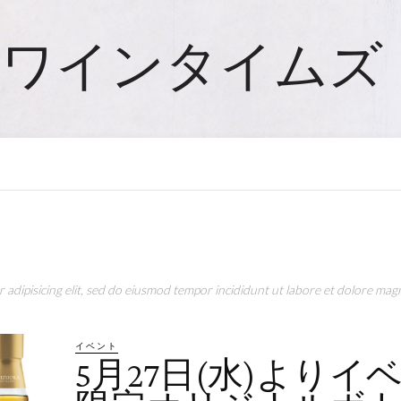
ワインタイムズ
adipisicing elit, sed do eiusmod tempor incididunt ut labore et dolore magn
イベント
5月27日(水)よりイ