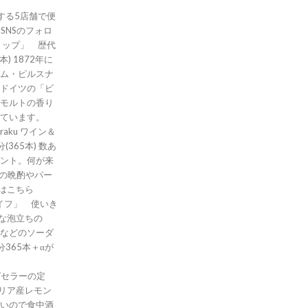
する5店舗で便
SNSのフォロ
ョップ」 歴代
) 1872年に
ム・ピルスナ
ドイツの「ビ
モルトの香り
ています。
 ワイン＆
65本) 数あ
ント。何が来
での晩酌やパー
トはこちら
かな泡立ちの
などのソーダ
365本＋αが
シチリア産レモン
いので食中酒