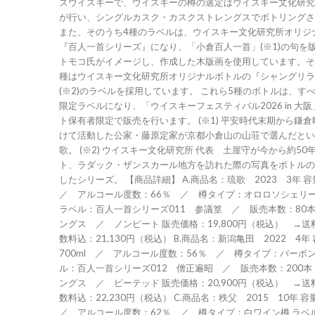
ズウイスキーで、ウイスキーの樽の選定はウイスキー文化研究所
が行い、シングルカスク・カスクストレングスでボトリングさ
また、そのうち4種のラベルは、ウイスキー文化研究所オリジ
『百人一首シリーズ』になり、「小倉百人一首」(※1)の句を
トモコ氏がイメージし、作成した木版画を使用しています。そ
種はウイスキー文化研究所オリジナルボトルの『シャングリラ
(※2)のラベルを採用しています。 これら5種のボトルは、す
限定ラベルになり、「ウイスキーフェスティバル2026 in 大
ト保有者限定で販売を行います。 (※1) 平安時代末期から鎌
けて活動した公家・藤原定家が京都小倉山の山荘で選んだとい
歌。 (※2) ウイスキー文化研究所 代表 土屋守が今から約5
ト、ラダック・ザンスカール地方を訪れた際の写真をボトルの
したシリーズ。 【商品詳細】 A.商品名：琉歌 2023 3年 容量：700ml
／ アルコール度数：66％ ／ 樽タイプ：オロロソシェリ
ラベル：百人一首シリーズ011 参議篁 ／ 販売本数：80本
ングス ／ ノンピート 販売価格：19,800円（税込） →
数料込：21,130円（税込） B.商品名：新潟亀田 2022 4年
700ml ／ アルコール度数：56％ ／ 樽タイプ：バーボン
ル：百人一首シリーズ012 僧正遍昭 ／ 販売本数：200本
ングス ／ ピーテッド 販売価格：20,900円（税込） →
数料込：22,230円（税込） C.商品名：秩父 2015 10年 容
／ アルコール度数：62％ ／ 樽タイプ：白ワイン樽 ラベ