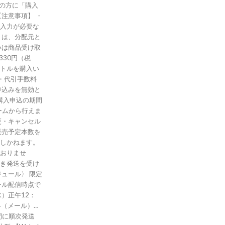
ての方に「購入
入力が必要な
トは、分配元と
いは商品受け取
330円（税
トルを購入い
・代引手数料
申込みを無効と
購入申込の期間
ームから行えま
更・キャンセル
販売予定本数を
しかねます。
おりませ
き発送を受け
ール配信時点で
水）正午12：
絡（メール）…
期間に順次発送