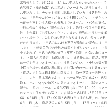
果報告として、6月11日（木）にお申込みをいただいたすべ
内容確定（抽選結果）のご連絡」のメールをお送りします。 【注意事項】 ・
お申込みには、チケット券面に記載されている「抽選番号」の
ため、「番号をコピー」ボタンをご利用ください。 ・チケッ
分配先が同じご本人様への分配はできません。 ・代金の支払
り時に代金引換払い（現金のみ）とし、送料・代引き手数料1,
込）を合算してお支払いください。また、複数のオリジナルボ
ただく場合でも、1本ずつの発送となりますので、各々に送料
がかかります。 ・申込みにおける不正が発覚した場合には、
します。 ・転売目的での申込みは固くお断りいたします。 ・
中であれば、申込み内容の修正（変更・取消）がGoogleフォ
す。 ・購入内容確定（抽選結果）のご連絡後には、商品の変
は一切お受けできませんのでご注意ください。 ・申込み数が
上回った場合の抽選結果に関するお問い合わせにはお答えいた
・商品の送付先は日本国内に限ります（海外発送は一切行って
ん）。また、日本国内であってもホテル等の宿泊施設や、代引
取ることのできない施設への発送はできません。 〈販売スケジュール〉 限定
販売のご案内（メール）… 5月27日（水）正午12：00 ※メ
のチケット保有者にお送りします 購入申込期間 … 5月27日（
00～6月8日（月）17：00 購入内容確定（抽選結果）のご連
6月11日（木） 商品発送 … 6月15日（月）～17日（水）の