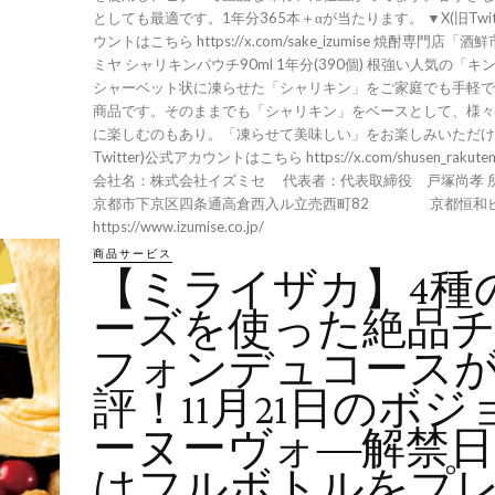
としても最適です。1年分365本＋αが当たります。 ▼X(旧Twit
ウントはこちら https://x.com/sake_izumise 焼酎専門店「酒鮮市場」 キン
ミヤ シャリキンパウチ90ml 1年分(390個) 根強い人気の「
シャーベット状に凍らせた「シャリキン」をご家庭でも手軽で
商品です。そのままでも「シャリキン」をベースとして、様々
に楽しむのもあり。「凍らせて美味しい」をお楽しみいただけま
Twitter)公式アカウントはこちら https://x.com/shusen_rakuten 【会社概要
会社名：株式会社イズミセ 代表者：代表取締役 戸塚尚孝 
京都市下京区四条通高倉西入ル立売西町82 京都恒和ビル4
https://www.izumise.co.jp/
商品サービス
【ミライザカ】4種
ーズを使った絶品
フォンデュコース
評！11月21日のボジ
ーヌーヴォ―解禁日
はフルボトルをプ