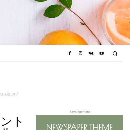
a aliqua. )
- Advertisement -
ベント