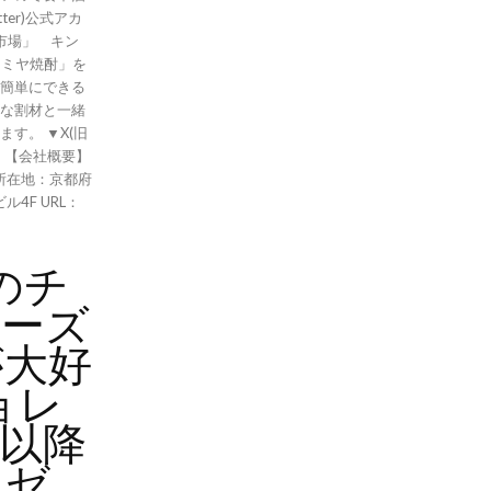
ter)公式アカ
キンミヤ焼酎」を
簡単にできる
な割材と一緒
す。 ▼X(旧
】
所在地：京都府
F URL：
のチ
チーズ
が大好
ョレ
以降
レゼ