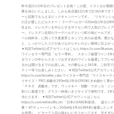
昨今流行の1年分のプレゼント企画！この度、イズミセが展開
乗を決心いたしました。しかも各店舗1日1本で計365本です！
ーと拡散でもらえるビックキャンペーンです。 「リカマンシ
の王が愛したピルスナー！ ラーデベルガー330ml缶1年分(384本
生まれ、ドレスデンを中心とするザクセン州で人気のプレミア
ー。ドレスデン近郊のラーデベルグという町の地ビールです。
ール純粋令」に則って大麦麦芽とホップと水のみ使用。豊かな
と、しっかりしたコクがありながらキレのよい後味に仕上がっ
▼X(旧Twitter)公式アカウントはこちら https://x.com/likaman_raku
ワインセラー専門店「セラー専科」 スタッフ厳選ワイン1年分(3
るワインの中からスタッフおすすめのワインを厳選してプレゼ
るかは開けるまでのお楽しみ。その数なんと365本。ご自宅
ティー等でお楽しみください。 ▼X(旧Twitter)公式アカウン
https://x.com/lmseller_raku ウイスキー専門店「ウイスキーライフ」 使いき
りサイズ！ PRO 炭酸水190ml缶1年分(390本) きめ細かく豊
「ＰＲＯ 炭酸水」です。ウィスキー・焼酎・ウオッカ・ジン
割りに最適です。グラス一杯使いきりサイズで便利です。1年分
当たります。 ▼X(旧Twitter)公式アカウントはこちら
https://x.com/whiskylife_rkt 「日本のSAKE和泉清」 超ロングセラーの定
番！ BTチューハイレモン350ml缶1年分(384本) 厳選した
を使用し、ビターで上品な味わいに仕上がってます。甘すぎな