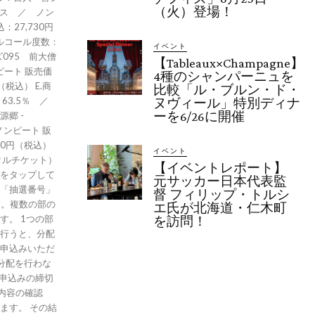
（火）登場！
グス ／ ノン
27,730円
アルコール度数：
イベント
095 前大僧
【Tableaux×Champagne】
ピート 販売価
4種のシャンパーニュを
税込） E.商
比較「ル・ブルン・ド・
：63.5％ ／
ヌヴィール」特別ディナ
ーを6/26に開催
源郷 -
ノンピート 販
30円（税込）
イベント
タルチケット）
【イベントレポート】
をタップして
元サッカー日本代表監
「抽選番号」
督 フィリップ・トルシ
す。複数の部の
エ氏が北海道・仁木町
す。 1つの部
を訪問！
行うと、分配
申込みいただ
分配を行わな
お申込みの締切
み内容の確認
ます。 その結