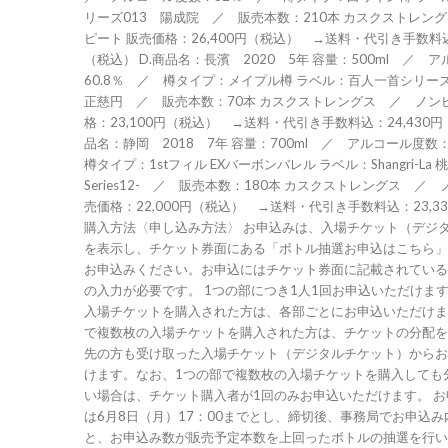
リーズ013 陽成院 ／ 販売本数：210本 カスクストレン
ピート 販売価格：26,400円（税込） →送料・代引き手数料込：
（税込） D.商品名：長濱 2020 5年 容量：500ml ／ 
60.8％ ／ 樽タイプ：メイプル樽 ラベル：百人一首シリーズ
正慈円 ／ 販売本数：70本 カスクストレングス ／ ノン
格：23,100円（税込） →送料・代引き手数料込：24,430円（
品名：静岡 2018 7年 容量：700ml ／ アルコール度数
樽タイプ：1stフィル EXバーボンバレル ラベル：Shangri-La 桃
Series12- ／ 販売本数：180本 カスクストレングス ／ 
売価格：22,000円（税込） →送料・代引き手数料込：23,3
購入方法〈申し込み方法〉 お申込みは、入場チケット（デジ
を表示し、チケット券面にある「ボトル抽選お申込はこちら」
お申込みください。お申込にはチケット券面に記載されている
の入力が必要です。 1つの部につき1人1回お申込いただけま
入場チケットを購入された方は、各部ごとにお申込いただけま
で複数枚の入場チケットを購入された方は、チケットの分配を
先の方も受け取った入場チケット（デジタルチケット）からお
けます。なお、1つの部で複数枚の入場チケットを購入しても
い場合は、チケット購入者が1回のみお申込いただけます。 
は6月8日（月）17：00までとし、締切後、事務局でお申込
と、お申込み数が販売予定本数を上回ったボトルの抽選を行い