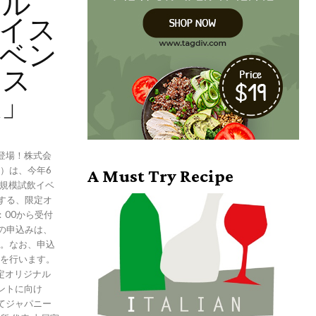
トル
イス
イベン
ェス
阪」
登場！株式会
）は、今年6
A Must Try Recipe
大規模試飲イベ
念する、限定オ
：00から受付
入の申込みは、
。なお、申込
を行います。
5種の限定オリジナル
ントに向け
てジャパニー