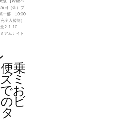
大阪 【Webペ
6年6月26日（金）プ
部 10:00
（完全入替制）
2-1-10
料：プレミアムナイト
...
ン
ら便乗
イズミ
舗でお
トのビ
スタ