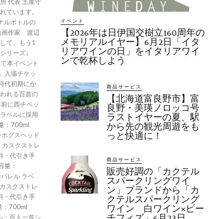
 代表 土屋守
れています。
イベント
ナルボトルの
【2026年は日伊国交樹立160周年の
版画作家 渡辺
メモリアルイヤー】6月2日「イタ
して、もう1
リアワインの日」をイタリアワイ
シリーズ』
ンで乾杯しよう
べて本イベント
阪」入場チケッ
倉時代初期にか
商品サービス
われる百首の
【北海道富良野市】富
0年前に西チベッ
良野・美瑛ノロッコ号
ラベルに採用
ラストイヤーの夏、駅
から先の観光周遊をも
っと快適に！
ーホグスヘッド
 カスクストレ
送料・代引き手
商品サービス
 容量：
販売好調の「カクテル
バレル ラベ
スパークリングワイ
 カスクストレ
ン」ブランドから「カ
送料・代引き手
クテルスパークリング
量：700ml
ワイン 白ワイン×ピー
チフィズ」6月23日
ル：百人一首シ