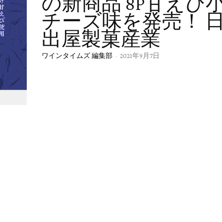
の新商品 8P甘えび
チーズ味を発売！ 
出屋製菓産業
ワインタイムズ 編集部
-
2021年9月7日