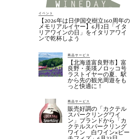
イベント
【2026年は日伊国交樹立160周年の
メモリアルイヤー】6月2日「イタ
リアワインの日」をイタリアワイ
ンで乾杯しよう
商品サービス
【北海道富良野市】富
良野・美瑛ノロッコ号
ラストイヤーの夏、駅
から先の観光周遊をも
っと快適に！
商品サービス
販売好調の「カクテル
スパークリングワイ
ン」ブランドから「カ
クテルスパークリング
ワイン 白ワイン×ピー
チフィズ」6月23日