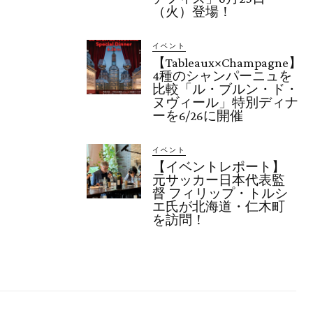
（火）登場！
イベント
【Tableaux×Champagne】
4種のシャンパーニュを
比較「ル・ブルン・ド・
ヌヴィール」特別ディナ
ーを6/26に開催
イベント
【イベントレポート】
元サッカー日本代表監
督 フィリップ・トルシ
エ氏が北海道・仁木町
を訪問！