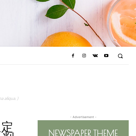
a aliqua. )
- Advertisement -
限定