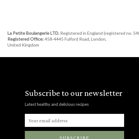
La Petite Boulangerie LTD.
Registered in England (registered no. 5
Registered Office:
458‑4445 Fulford Road, London,
United Kingdom
Subscribe to our newsletter
Latest healthy and delicious recipes
SUBSCRIBE