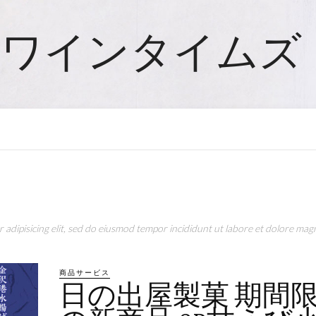
ワインタイムズ
adipisicing elit, sed do eiusmod tempor incididunt ut labore et dolore magn
商品サービス
日の出屋製菓 期間