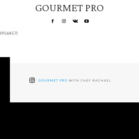
GOURMET PRO
48956457)
GOURMET PRO
WITH CHEF RACHAEL