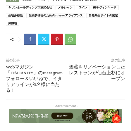
キリンホールディングス株式会社
メルシャン
ワイン
椀子ヴィンヤード
生物多様性
生物多様性のための30by30アライアンス
自然共生サイトの認定
銘醸地
前の記事
次の記事
Webマガジン
酒蔵をリノベーションした
「ITALIANITY」のInstagram
レストランが仙台上杉にオ
フォロー＆いいねで、イタ
ープン
リアワインが3名様に当た
る！
- Advertisement -