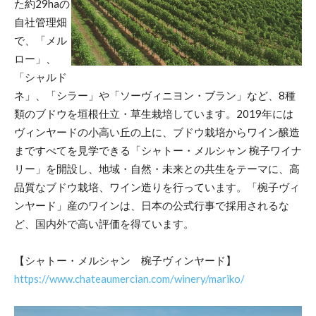
た約29haの
自社管理畑
で、「メル
ロー」、
「シャルド
ネ」、「シラー」や「ソーヴィニヨン・ブラン」など、8種
類のブドウを垣根仕立・草生栽培しています。2019年には
ヴィンヤードの小高い丘の上に、ブドウ栽培からワイン醸造
まですべてを見学できる「シャトー・メルシャン 椀子ワイナ
リー」を開設し、地域・自然・未来との共生をテーマに、高
品質なブドウ栽培、ワイン造りを行っています。「椀子ヴィ
ンヤード」産のワインは、日本の公式行事で採用されるな
ど、国内外で高い評価を得ています。
【シャトー・メルシャン 椀子ヴィンヤード】
https://www.chateaumercian.com/winery/mariko/