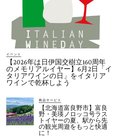
イベント
【2026年は日伊国交樹立160周年
のメモリアルイヤー】6月2日「イ
タリアワインの日」をイタリア
ワインで乾杯しよう
商品サービス
【北海道富良野市】富良
野・美瑛ノロッコ号ラス
トイヤーの夏、駅から先
の観光周遊をもっと快適
に！