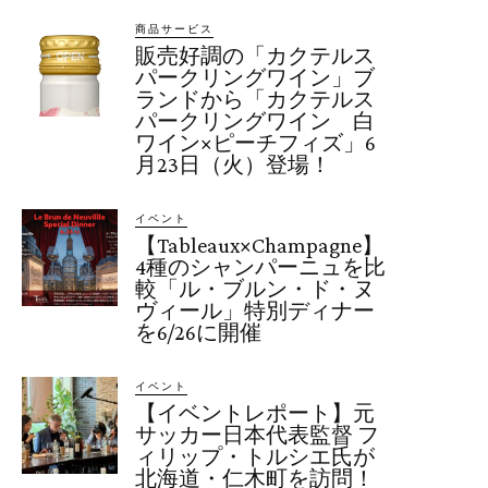
商品サービス
販売好調の「カクテルス
パークリングワイン」ブ
ランドから「カクテルス
パークリングワイン 白
ワイン×ピーチフィズ」6
月23日（火）登場！
イベント
【Tableaux×Champagne】
4種のシャンパーニュを比
較「ル・ブルン・ド・ヌ
ヴィール」特別ディナー
を6/26に開催
イベント
【イベントレポート】元
サッカー日本代表監督 フ
ィリップ・トルシエ氏が
北海道・仁木町を訪問！