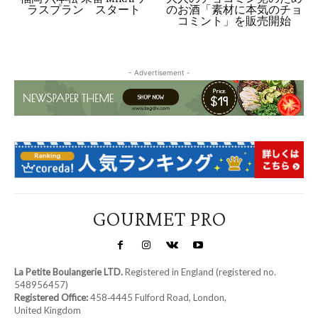
ラスプラン スタート
のお酒「素材に本気のチョ
コミント」を販売開始
- Advertisement -
GOURMET PRO
La Petite Boulangerie LTD.
Registered in England (registered no.
548956457)
Registered Office:
458‑4445 Fulford Road, London,
United Kingdom