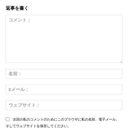
返事を書く
コ
メ
名
ン
前
ト：
E
メ
ー
ウ
ル
ェ
ブ
次回の私のコメントのためにこのブラウザに私の名前、電子メール、
サ
そしてウェブサイトを保存してください。
イ