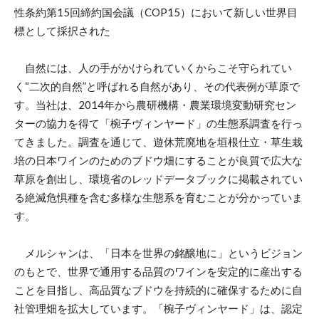
性条約第15回締約国会議（COP15）において新しい世界目
標として採択された
自然には、人の手がかけられていくからこそ守られてい
く“二次的自然”と呼ばれる自然があり、その代表例が草原で
す。当社は、2014年から農研機構・農業環境変動研究セン
ターの協力を得て「椀子ヴィンヤード」の生態系調査を行っ
てきました。調査を通じて、遊休荒廃地を垣根仕立・草生栽
培の日本ワインのためのブドウ畑にすることが良質で広大な
草原を創出し、環境省のレッドデータブックに掲載されてい
る絶滅危惧種を含む多様な生態系を育むことが分かっていま
す。
メルシャンは、「日本を世界の銘醸地に」というビジョン
のもとで、世界で通用する品質のワインを安定的に産出する
ことを目指し、高品質なブドウを持続的に確保するために自
社管理畑を拡大しています。「椀子ヴィンヤード」は、認定