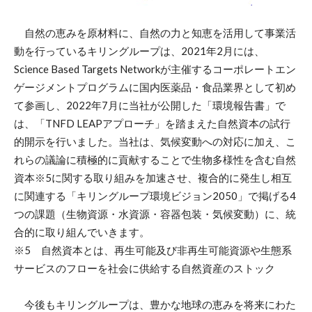
自然の恵みを原材料に、自然の力と知恵を活用して事業活
動を行っているキリングループは、2021年2月には、
Science Based Targets Networkが主催するコーポレートエン
ゲージメントプログラムに国内医薬品・食品業界として初め
て参画し、2022年7月に当社が公開した「環境報告書」で
は、「TNFD LEAPアプローチ」を踏まえた自然資本の試行
的開示を行いました。当社は、気候変動への対応に加え、こ
れらの議論に積極的に貢献することで生物多様性を含む自然
資本※5に関する取り組みを加速させ、複合的に発生し相互
に関連する「キリングループ環境ビジョン2050」で掲げる4
つの課題（生物資源・水資源・容器包装・気候変動）に、統
合的に取り組んでいきます。
※5 自然資本とは、再生可能及び非再生可能資源や生態系
サービスのフローを社会に供給する自然資産のストック
今後もキリングループは、豊かな地球の恵みを将来にわた