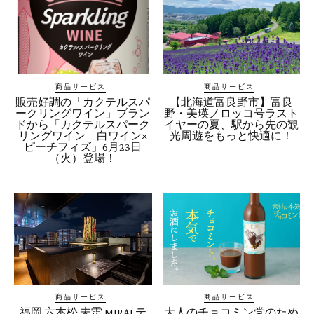
商品サービス
商品サービス
販売好調の「カクテルスパ
【北海道富良野市】富良
ークリングワイン」ブラン
野・美瑛ノロッコ号ラスト
ドから「カクテルスパーク
イヤーの夏、駅から先の観
リングワイン 白ワイン×
光周遊をもっと快適に！
ピーチフィズ」6月23日
（火）登場！
商品サービス
商品サービス
福岡 六本松 未雷 MIRAI テ
大人のチョコミン党のため